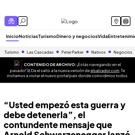
Inicio
Noticias
Turismo
Dinero y negocios
Vida
Entretenim
Turismo
Las Cascadas
Peter Parker
Nativos
Negocios
CONTENIDO DE ARCHIVO:
¡Estás navegando en el
pasado! 🚀 Da el salto a la nueva versión de
elsalvador.com
. Te
invitamos a visitar el nuevo portal país donde coincidimos todos.
“Usted empezó esta guerra y
debe detenerla”, el
contundente mensaje que
Arnold Schwarzenegger lanzó