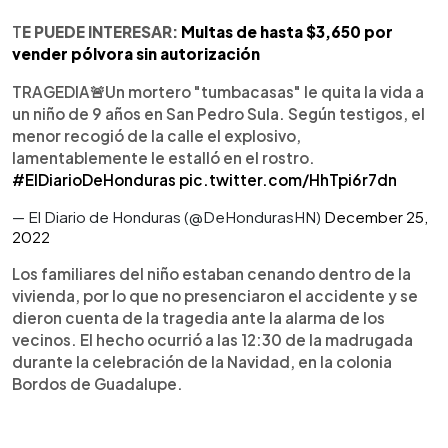
T
E PUEDE INTERESAR:
Multas de hasta $3,650 por
vender pólvora sin autorización
TRAGEDIA🚨Un mortero "tumbacasas" le quita la vida a
un niño de 9 años en San Pedro Sula. Según testigos, el
menor recogió de la calle el explosivo,
lamentablemente le estalló en el rostro.
#ElDiarioDeHonduras
pic.twitter.com/HhTpi6r7dn
— El Diario de Honduras (@DeHondurasHN)
December 25,
2022
Los familiares del niño estaban cenando dentro de la
vivienda, por lo que no presenciaron el accidente y se
dieron cuenta de la tragedia ante la alarma de los
vecinos. El hecho ocurrió a las 12:30 de la madrugada
durante la celebración de la Navidad, en la colonia
Bordos de Guadalupe.