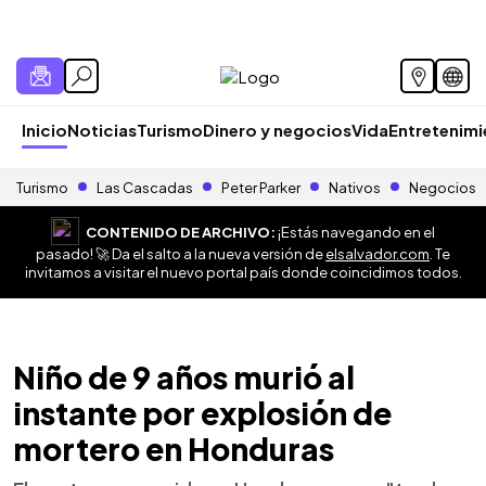
Inicio
Noticias
Turismo
Dinero y negocios
Vida
Entretenim
Turismo
Las Cascadas
Peter Parker
Nativos
Negocios
CONTENIDO DE ARCHIVO:
¡Estás navegando en el
pasado! 🚀 Da el salto a la nueva versión de
elsalvador.com
. Te
invitamos a visitar el nuevo portal país donde coincidimos todos.
Niño de 9 años murió al
instante por explosión de
mortero en Honduras