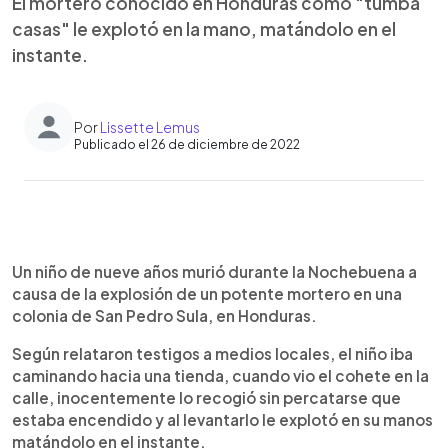
El mortero conocido en Honduras como "tumba
casas" le explotó en la mano, matándolo en el
instante.
Por
Lissette Lemus
Publicado el 26 de diciembre de 2022
0:00
►
Escuchar artículo
Un niño de nueve años murió durante la Nochebuena a
causa de la explosión de un potente mortero en una
colonia de San Pedro Sula, en Honduras.
Según relataron testigos a medios locales, el niño iba
caminando hacia una tienda, cuando vio el cohete en la
calle, inocentemente lo recogió sin percatarse que
estaba encendido y al levantarlo le explotó en su manos
matándolo en el instante.