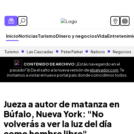
Inicio
Noticias
Turismo
Dinero y negocios
Vida
Entretenim
Turismo
Las Cascadas
Peter Parker
Nativos
Negocios
CONTENIDO DE ARCHIVO:
¡Estás navegando en el
pasado! 🚀 Da el salto a la nueva versión de
elsalvador.com
. Te
invitamos a visitar el nuevo portal país donde coincidimos todos.
Jueza a autor de matanza en
Búfalo, Nueva York: "No
volverás a ver la luz del día
como hombre libre"