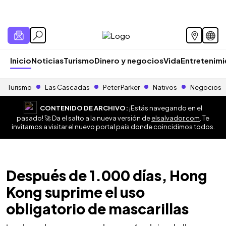
Inicio
Noticias
Turismo
Dinero y negocios
Vida
Entretenim
Turismo
Las Cascadas
Peter Parker
Nativos
Negocios
CONTENIDO DE ARCHIVO:
¡Estás navegando en el
pasado! 🚀 Da el salto a la nueva versión de
elsalvador.com
. Te
invitamos a visitar el nuevo portal país donde coincidimos todos.
Después de 1.000 días, Hong
Kong suprime el uso
obligatorio de mascarillas