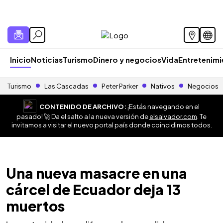
Inicio
Noticias
Turismo
Dinero y negocios
Vida
Entretenim
Turismo
Las Cascadas
Peter Parker
Nativos
Negocios
CONTENIDO DE ARCHIVO:
¡Estás navegando en el
pasado! 🚀 Da el salto a la nueva versión de
elsalvador.com
. Te
invitamos a visitar el nuevo portal país donde coincidimos todos.
Una nueva masacre en una
cárcel de Ecuador deja 13
muertos