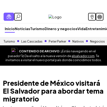
Inicio
Noticias
Turismo
Dinero y negocios
Vida
Entretenim
Turismo
Las Cascadas
Peter Parker
Nativos
Negocios
CONTENIDO DE ARCHIVO:
¡Estás navegando en el
pasado! 🚀 Da el salto a la nueva versión de
elsalvador.com
. Te
invitamos a visitar el nuevo portal país donde coincidimos todos.
Presidente de México visitará
El Salvador para abordar tema
migratorio