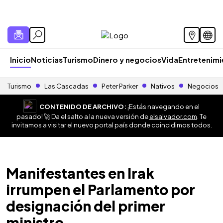
Inicio
Noticias
Turismo
Dinero y negocios
Vida
Entretenim
Turismo
Las Cascadas
Peter Parker
Nativos
Negocios
CONTENIDO DE ARCHIVO:
¡Estás navegando en el
pasado! 🚀 Da el salto a la nueva versión de
elsalvador.com
. Te
invitamos a visitar el nuevo portal país donde coincidimos todos.
Manifestantes en Irak
irrumpen el Parlamento por
designación del primer
ministro