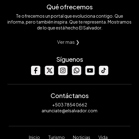
Qué ofrecemos
Te ofrecemos un portal que evoluciona contigo. Que
informa, pero también inspira. Que te representa. Mostramos
de lo que está hecho El Salvador.
Ver mas ❯
Síguenos
Contáctanos
+503 7854 0662
anunciate@elsalvador.com
Inicio
Turismo
Noticias
Vida