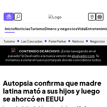
Inicio
Noticias
Turismo
Dinero y negocios
Vida
Entretenim
Turismo
Las Cascadas
Peter Parker
Nativos
Negocios
CONTENIDO DE ARCHIVO:
¡Estás navegando en el
pasado! 🚀 Da el salto a la nueva versión de
elsalvador.com
. Te
invitamos a visitar el nuevo portal país donde coincidimos todos.
Autopsia confirma que madre
latina mató a sus hijos y luego
se ahorcó en EEUU