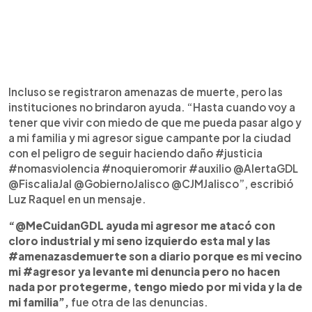
Incluso se registraron amenazas de muerte, pero las
instituciones no brindaron ayuda. “Hasta cuando voy a
tener que vivir con miedo de que me pueda pasar algo y
a mi familia y mi agresor sigue campante por la ciudad
con el peligro de seguir haciendo daño #justicia
#nomasviolencia #noquieromorir #auxilio @AlertaGDL
@FiscaliaJal @GobiernoJalisco @CJMJalisco”, escribió
Luz Raquel en un mensaje.
“@MeCuidanGDL ayuda mi agresor me atacó con
cloro industrial y mi seno izquierdo esta mal y las
#amenazasdemuerte son a diario porque es mi vecino
mi #agresor ya levante mi denuncia pero no hacen
nada por protegerme, tengo miedo por mi vida y la de
mi familia”,
fue otra de las denuncias.