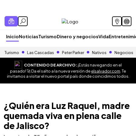
Inicio
Noticias
Turismo
Dinero y negocios
Vida
Entretenim
Turismo
Las Cascadas
Peter Parker
Nativos
Negocios
CONTENIDO DE ARCHIVO:
¡Estás navegando en el
pasado! 🚀 Da el salto a la nueva versión de
elsalvador.com
. Te
invitamos a visitar el nuevo portal país donde coincidimos todos.
¿Quién era Luz Raquel, madre
quemada viva en plena calle
de Jalisco?