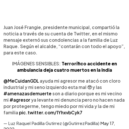
Juan José Frangie, presidente municipal, compartió la
noticia a través de su cuenta de Twitter, en el mismo
mensaje externó sus condolencias a la familia de Luz
Raque. Según el alcalde, “contarán con todo el apoyo”,
para este caso.
IMÁGENES SENSIBLES:
Terrorífico accidente en
ambulancia deja cuatro muertos en la India
@MeCuidanGDL
ayuda mi agresor me atacó con cloro
industrial y mi seno izquierdo esta mal 🥺 y las
#amenazasdemuerte
son a diario porque es mi vecino
mi
#agresor
ya levante mi denuncia pero no hacen nada
por protegerme, tengo miedo por mi vida y la de mi
familia
pic.twitter.com/1YhxvbCyk7
— Luz Raquel Padilla Gutirrez (@GutirrezPadilla)
May 17,
2022