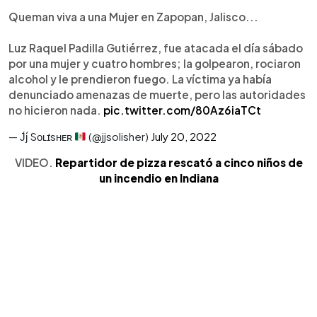
Queman viva a una Mujer en Zapopan, Jalisco...
Luz Raquel Padilla Gutiérrez, fue atacada el día sábado
por una mujer y cuatro hombres; la golpearon, rociaron
alcohol y le prendieron fuego. La víctima ya había
denunciado amenazas de muerte, pero las autoridades
no hicieron nada.
pic.twitter.com/80Az6iaTCt
— J́j́ Sᴏʟɪ́sʜᴇʀ
(@jjsolisher)
July 20, 2022
VIDEO.
Repartidor de pizza rescató a cinco niños de
un incendio en Indiana