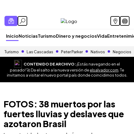
Inicio
Noticias
Turismo
Dinero y negocios
Vida
Entretenim
Turismo
Las Cascadas
Peter Parker
Nativos
Negocios
CONTENIDO DE ARCHIVO:
¡Estás navegando en el
pasado! 🚀 Da el salto a la nueva versión de
elsalvador.com
. Te
invitamos a visitar el nuevo portal país donde coincidimos todos.
FOTOS: 38 muertos por las
fuertes lluvias y deslaves que
azotaron Brasil