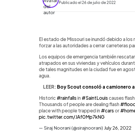
Publicado el 26 de julio de 2022
0:00
Facebook
Twitter
►
Escuchar artículo
El estado de Missouri se inundó debido a los
forzar a las autoridades a cerrar carreteras p
Los equipos de emergencia también rescataro
atrapados en sus viviendas y vehículos durante
de tales magnitudes en la ciudad fue en agos
agua.
LEER:
Boy Scout consoló a camionero ag
Historic
#rainfalls
in
#SaintLouis
causes flash
Thousands of people are dealing flash
#floo
place with people trapped in
#cars
or
#hom
pic.twitter.com/JAf0Mp7kNG
— Siraj Noorani (@sirajnoorani)
July 26, 2022