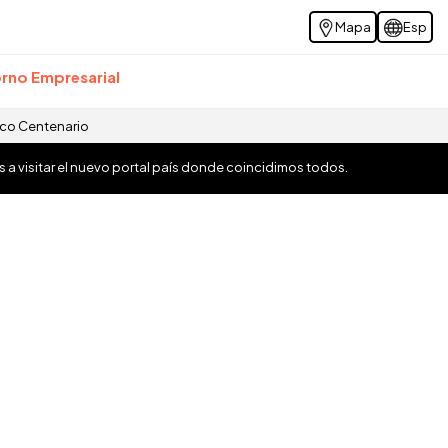
Mapa
Esp
rno Empresarial
ico Centenario
os a visitar el nuevo portal país donde coincidimos todos.