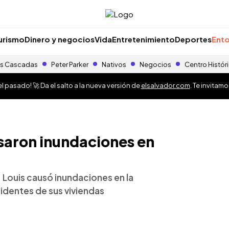
urismo
Dinero y negocios
Vida
Entretenimiento
Deportes
Ento
s Cascadas
Peter Parker
Nativos
Negocios
Centro Histór
 pasado! 🚀 Da el salto a la nueva versión de
elsalvador.com
. Te invitam
usaron inundaciones en
. Louis causó inundaciones en la
identes de sus viviendas