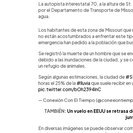
La autopista interestatal 70, a la altura de St
por el Departamento de Transporte de Missour
agua.
Los habitantes de esta zona de Missouri que
no están acostumbrados a enfrentar este tipo
emergencia han pedido a la población que bus
Se registró la muerte de un hombre que se enc
debido a las inundaciones de la ciudad, y se 
un refugio de animales.
Según algunas estimaciones, la ciudad de
#S
horas el 25% de la
#lluvia
que suele recibir en
pic.twitter.com/bOh2394lnC
— Conexión Con El Tiempo (@conexiontiem
TAMBIÉN:
Un vuelo en EEUU se retrasa d
jun
En diversas imágenes se puede observar como 