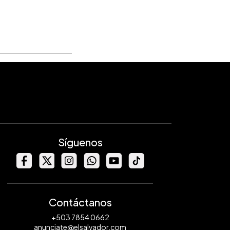
Síguenos
Contáctanos
+503 7854 0662
anunciate@elsalvador.com