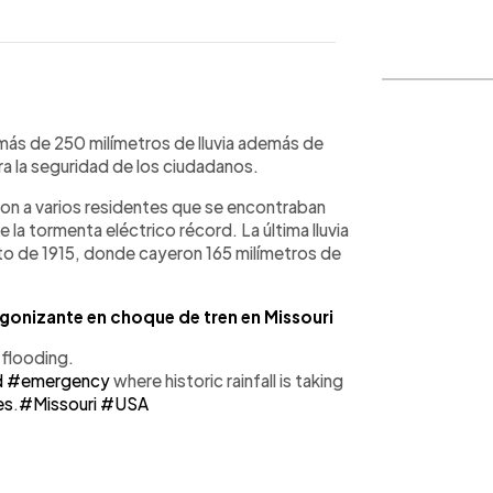
WhatsApp
Copiar link
 más de 250 milímetros de lluvia además de
ara la seguridad de los ciudadanos.
n a varios residentes que se encontraban
 la tormenta eléctrico récord. La última lluvia
to de 1915, donde cayeron 165 milímetros de
onizante en choque de tren en Missouri
 flooding.
d
#emergency
where historic rainfall is taking
es
.
#Missouri
#USA