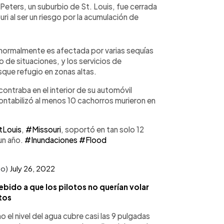
. Peters, un suburbio de St. Louis, fue cerrada
i al ser un riesgo por la acumulación de
 normalmente es afectada por varias sequías
 de situaciones, y los servicios de
que refugio en zonas altas.
ontraba en el interior de su automóvil
contabilizó al menos 10 cachorros murieron en
tLouis
,
#Missouri
, soportó en tan solo 12
 un año.
#Inundaciones
#Flood
po)
July 26, 2022
ebido a que los pilotos no querían volar
tos
el nivel del agua cubre casi las 9 pulgadas