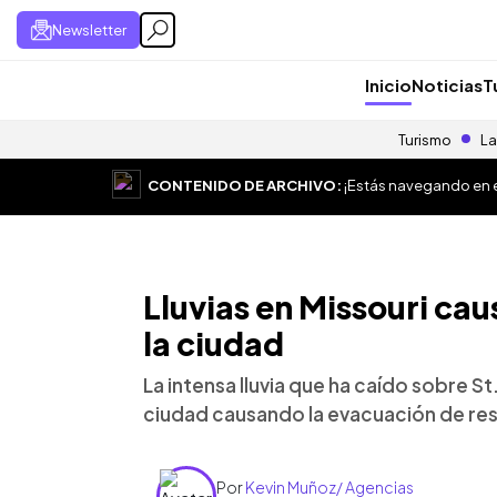
Newsletter
Inicio
Noticias
T
Turismo
La
CONTENIDO DE ARCHIVO:
¡Estás navegando en el
Lluvias en Missouri ca
la ciudad
La intensa lluvia que ha caído sobre St
ciudad causando la evacuación de res
Por
Kevin Muñoz/ Agencias