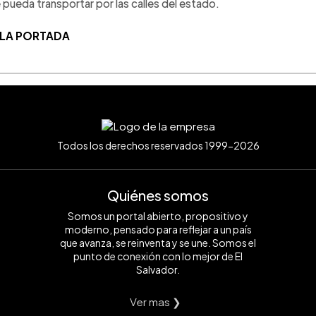
 pueda transportar por las calles del estado.
 LA PORTADA
Todos los derechos reservados 1999-2026
Quiénes somos
Somos un portal abierto, propositivo y
moderno, pensado para reflejar a un país
que avanza, se reinventa y se une. Somos el
punto de conexión con lo mejor de El
Salvador.
Ver mas ❯