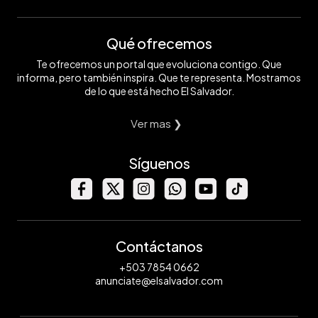
Qué ofrecemos
Te ofrecemos un portal que evoluciona contigo. Que
informa, pero también inspira. Que te representa. Mostramos
de lo que está hecho El Salvador.
Ver mas ❯
Síguenos
Contáctanos
+503 7854 0662
anunciate@elsalvador.com