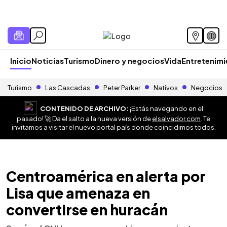
Inicio
Noticias
Turismo
Dinero y negocios
Vida
Entretenim
Turismo
Las Cascadas
Peter Parker
Nativos
Negocios
CONTENIDO DE ARCHIVO:
¡Estás navegando en el
pasado! 🚀 Da el salto a la nueva versión de
elsalvador.com
. Te
invitamos a visitar el nuevo portal país donde coincidimos todos.
Centroamérica en alerta por
Lisa que amenaza en
convertirse en huracán