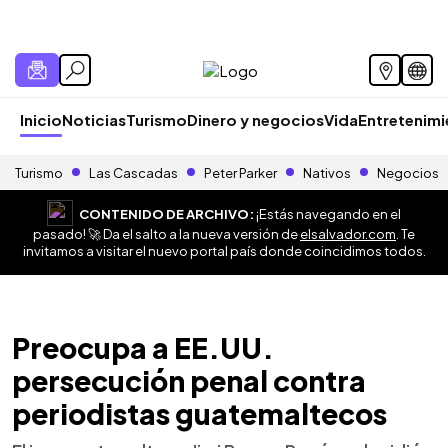
Inicio
Noticias
Turismo
Dinero y negocios
Vida
Entretenim
Turismo
Las Cascadas
Peter Parker
Nativos
Negocios
CONTENIDO DE ARCHIVO:
¡Estás navegando en el
pasado! 🚀 Da el salto a la nueva versión de
elsalvador.com
. Te
invitamos a visitar el nuevo portal país donde coincidimos todos.
Preocupa a EE.UU.
persecución penal contra
periodistas guatemaltecos