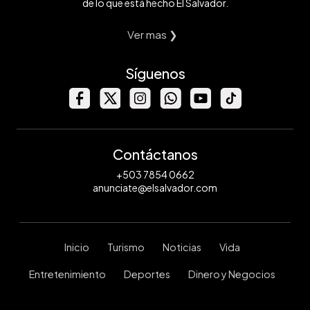
de lo que está hecho El Salvador.
Ver mas ❯
Síguenos
Contáctanos
+503 7854 0662
anunciate@elsalvador.com
Inicio
Turismo
Noticias
Vida
Entretenimiento
Deportes
Dinero y Negocios