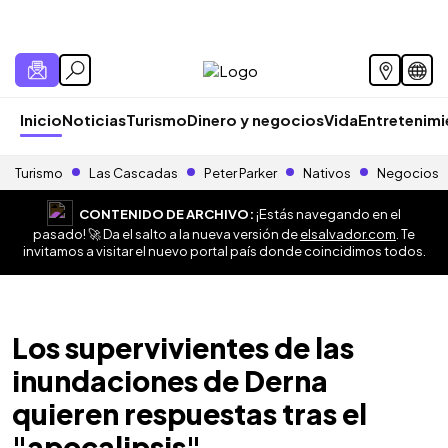
Inicio
Noticias
Turismo
Dinero y negocios
Vida
Entretenim
Turismo
Las Cascadas
Peter Parker
Nativos
Negocios
CONTENIDO DE ARCHIVO:
¡Estás navegando en el
pasado! 🚀 Da el salto a la nueva versión de
elsalvador.com
. Te
invitamos a visitar el nuevo portal país donde coincidimos todos.
Los supervivientes de las
inundaciones de Derna
quieren respuestas tras el
"apocalipsis"