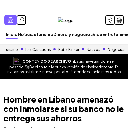
Inicio
Noticias
Turismo
Dinero y negocios
Vida
Entretenim
Turismo
Las Cascadas
Peter Parker
Nativos
Negocios
CONTENIDO DE ARCHIVO:
¡Estás navegando en el
pasado! 🚀 Da el salto a la nueva versión de
elsalvador.com
. Te
invitamos a visitar el nuevo portal país donde coincidimos todos.
Hombre en Líbano amenazó
con inmolarse si su banco no le
entrega sus ahorros