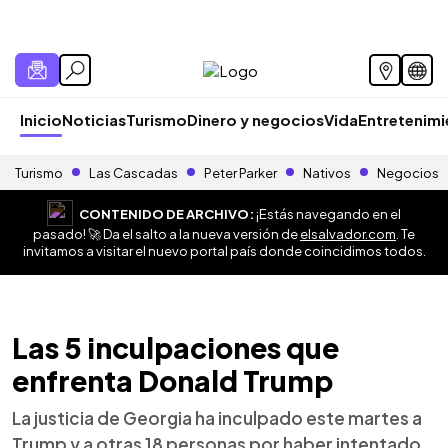
Inicio
Noticias
Turismo
Dinero y negocios
Vida
Entretenim
Turismo
Las Cascadas
Peter Parker
Nativos
Negocios
CONTENIDO DE ARCHIVO:
¡Estás navegando en el
pasado! 🚀 Da el salto a la nueva versión de
elsalvador.com
. Te
invitamos a visitar el nuevo portal país donde coincidimos todos.
Las 5 inculpaciones que
enfrenta Donald Trump
La justicia de Georgia ha inculpado este martes a
Trump y a otras 18 personas por haber intentado