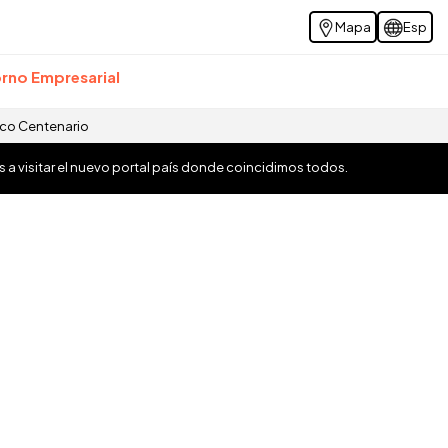
Mapa
Esp
rno Empresarial
ico Centenario
os a visitar el nuevo portal país donde coincidimos todos.