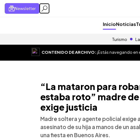
Newsletter
Inicio
Noticias
T
Turismo
La
CONTENIDO DE ARCHIVO:
¡Estás navegando en el
“La mataron para robar
estaba roto” madre de
exige justicia
Madre soltera y agente policial exige a 
asesinato de su hija a manos de un asal
una fiesta en Buenos Aires.