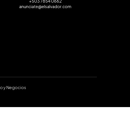
+503 7854 0662
anunciate@elsalvador.com
ro y Negocios