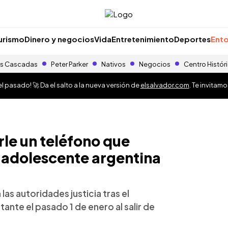
urismo
Dinero y negocios
Vida
Entretenimiento
Deportes
Ento
s Cascadas
Peter Parker
Nativos
Negocios
Centro Histór
 pasado! 🚀 Da el salto a la nueva versión de
elsalvador.com
. Te invitam
le un teléfono que
 adolescente argentina
las autoridades justicia tras el
tante el pasado 1 de enero al salir de