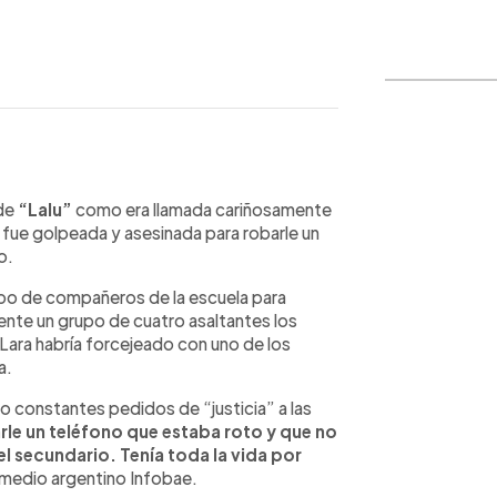
WhatsApp
Copiar link
 de
“Lalu”
como era llamada cariñosamente
 fue golpeada y asesinada para robarle un
o.
rupo de compañeros de la escuela para
nte un grupo de cuatro asaltantes los
 Lara habría forcejeado con uno de los
a.
 constantes pedidos de “justicia” a las
le un teléfono que estaba roto y que no
 el secundario. Tenía toda la vida por
 medio argentino Infobae.