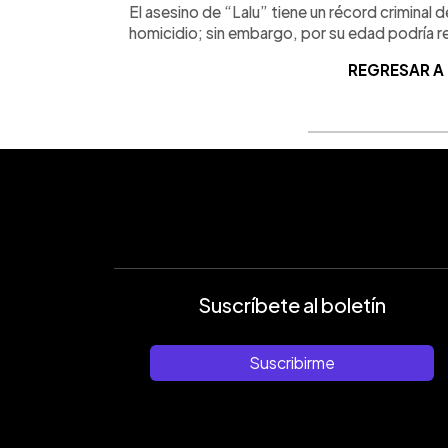
El asesino de “Lalu” tiene un récord criminal 
homicidio; sin embargo, por su edad podría re
REGRESAR A
Suscríbete al boletín
Suscribirme