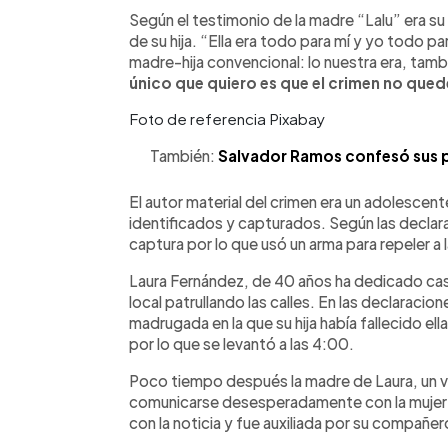
Según el testimonio de la madre “Lalu” era su
de su hija. “Ella era todo para mí y yo todo pa
madre-hija convencional: lo nuestra era, ta
único que quiero es que el crimen no que
Foto de referencia Pixabay
También:
Salvador Ramos confesó sus pl
El autor material del crimen era un adolescen
identificados y capturados. Según las declara
captura por lo que usó un arma para repeler a 
Laura Fernández, de 40 años ha dedicado casi l
local patrullando las calles. En las declaracio
madrugada en la que su hija había fallecido el
por lo que se levantó a las 4:00.
Poco tiempo después la madre de Laura, un 
comunicarse desesperadamente con la mujer p
con la noticia y fue auxiliada por su compañer