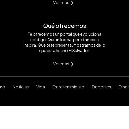
Ver mas ❯
Qué ofrecemos
Te ofrecemos un portal que evoluciona
contigo. Que informa, pero también
inspira. Que te representa. Mostramos de lo
que está hecho El Salvador.
Ver mas ❯
smo
Noticias
Vida
Entretenimiento
Deportes
Dine