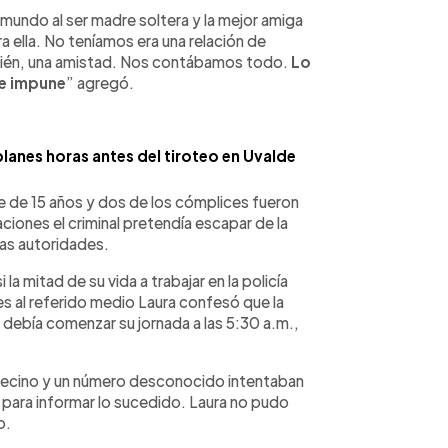
 mundo al ser madre soltera y la mejor amiga
ra ella. No teníamos era una relación de
mbién, una amistad. Nos contábamos todo.
Lo
de impune
” agregó.
anes horas antes del tiroteo en Uvalde
te de 15 años y dos de los cómplices fueron
ciones el criminal pretendía escapar de la
las autoridades.
a mitad de su vida a trabajar en la policía
nes al referido medio Laura confesó que la
la debía comenzar su jornada a las 5:30 a.m.,
vecino y un número desconocido intentaban
ara informar lo sucedido. Laura no pudo
o.