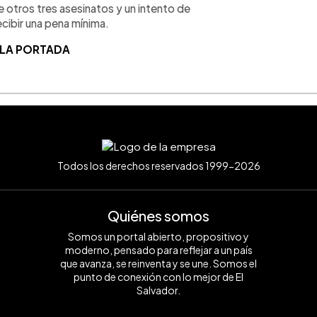
de otros tres asesinatos y un intento de
cibir una pena mínima.
 LA PORTADA
Todos los derechos reservados 1999-2026
Quiénes somos
Somos un portal abierto, propositivo y
moderno, pensado para reflejar a un país
que avanza, se reinventa y se une. Somos el
punto de conexión con lo mejor de El
Salvador.