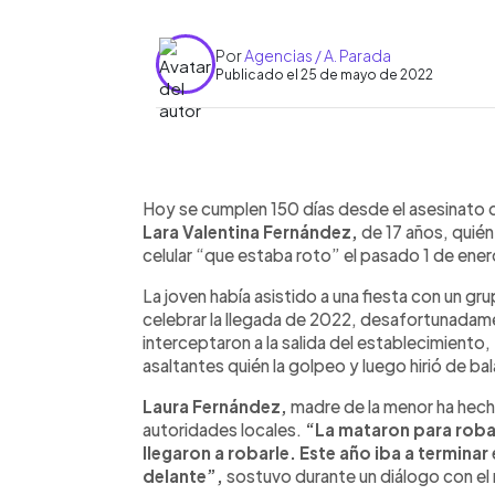
Por
Agencias / A. Parada
Publicado el 25 de mayo de 2022
0:00
Facebook
Twitter
►
Escuchar artículo
Hoy se cumplen 150 días desde el asesinato
Lara Valentina Fernández,
de 17 años, quién
celular “que estaba roto” el pasado 1 de ener
La joven había asistido a una fiesta con un g
celebrar la llegada de 2022, desafortunadame
interceptaron a la salida del establecimiento,
asaltantes quién la golpeo y luego hirió de bal
Laura Fernández,
madre de la menor ha hecho
autoridades locales.
“La mataron para robar
llegaron a robarle. Este año iba a terminar
delante”,
sostuvo durante un diálogo con el