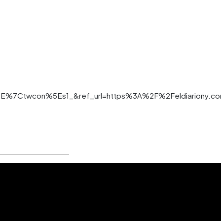
%7Ctwcon%5Es1_&ref_url=https%3A%2F%2Feldiariony.