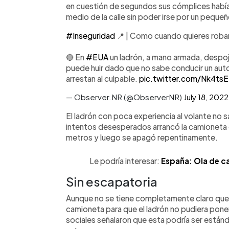
en cuestión de segundos sus cómplices habí
medio de la calle sin poder irse por un pequeñ
#Inseguridad
📍 | Como cuando quieres robar 
🔴 En
#EUA
un ladrón, a mano armada, despoj
puede huir dado que no sabe conducir un auto e
arrestan al culpable.
pic.twitter.com/Nk4tsE
— Observer.NR (@ObserverNR)
July 18, 2022
El ladrón con poca experiencia al volante no s
intentos desesperados arrancó la camioneta e
metros y luego se apagó repentinamente.
Le podría interesar:
España: Ola de c
Sin escapatoria
Aunque no se tiene completamente claro que fu
camioneta para que el ladrón no pudiera poner
sociales señalaron que esta podría ser estánda