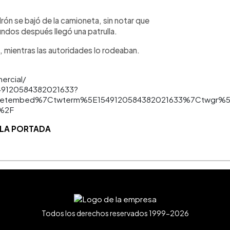
drón se bajó de la camioneta, sin notar que
dos después llegó una patrulla.
ra, mientras las autoridades lo rodeaban.
mercial/
549120584382021633?
etembed%7Ctwterm%5E1549120584382021633%7Ctwgr%5E
r%2F
 LA PORTADA
Todos los derechos reservados 1999-2026