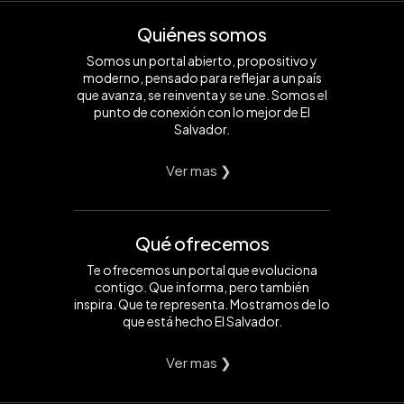
Quiénes somos
Somos un portal abierto, propositivo y
moderno, pensado para reflejar a un país
que avanza, se reinventa y se une. Somos el
punto de conexión con lo mejor de El
Salvador.
Ver mas ❯
Qué ofrecemos
Te ofrecemos un portal que evoluciona
contigo. Que informa, pero también
inspira. Que te representa. Mostramos de lo
que está hecho El Salvador.
Ver mas ❯