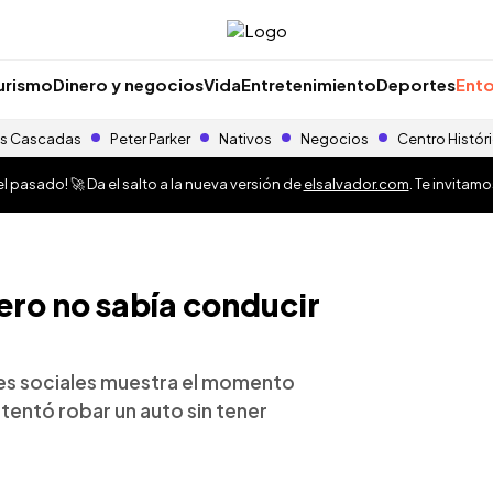
urismo
Dinero y negocios
Vida
Entretenimiento
Deportes
Ento
s Cascadas
Peter Parker
Nativos
Negocios
Centro Histór
 pasado! 🚀 Da el salto a la nueva versión de
elsalvador.com
. Te invitam
ero no sabía conducir
edes sociales muestra el momento
tentó robar un auto sin tener