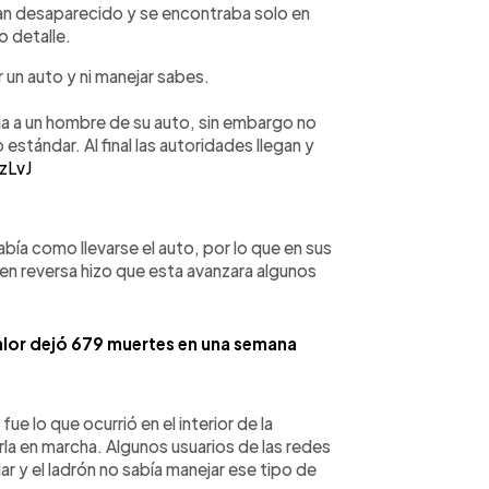
an desaparecido y se encontraba solo en
o detalle.
un auto y ni manejar sabes.
a a un hombre de su auto, sin embargo no
stándar. Al final las autoridades llegan y
zLvJ
abía como llevarse el auto, por lo que en sus
n reversa hizo que esta avanzara algunos
alor dejó 679 muertes en una semana
e lo que ocurrió en el interior de la
la en marcha. Algunos usuarios de las redes
r y el ladrón no sabía manejar ese tipo de