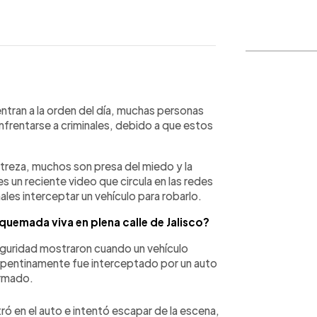
WhatsApp
Copiar link
uentran a la orden del día, muchas personas
nfrentarse a criminales, debido a que estos
estreza, muchos son presa del miedo y la
 un reciente video que circula en las redes
les interceptar un vehículo para robarlo.
quemada viva en plena calle de Jalisco?
guridad mostraron cuando un vehículo
epentinamente fue interceptado por un auto
armado.
ró en el auto e intentó escapar de la escena,