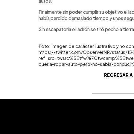
autos.
Finalmente sin poder cumplir su objetivo el la
había perdido demasiado tiempo y unos segun
Sin escapatoria el ladrón se tiró pecho a tier
Foto: Imagen de carácter ilustrativo y no co
https://twitter.com/ObserverNR/status/1
ref_src=twsrc%5Etfw%7Ctwcamp%5Etwe
queria-robar-auto-pero-no-sabia-conduci
REGRESAR A