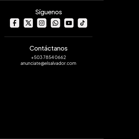
Síguenos
Contáctanos
+503 7854 0662
anunciate@elsalvador.com