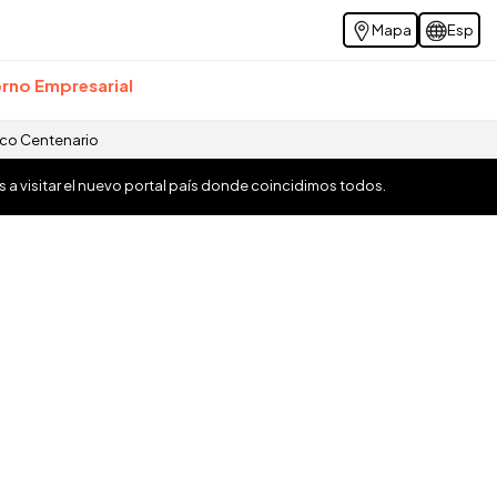
Mapa
Esp
rno Empresarial
ico Centenario
os a visitar el nuevo portal país donde coincidimos todos.