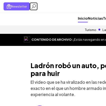
Newsletter
Inicio
Noticias
T
Turismo
La
CONTENIDO DE ARCHIVO:
¡Estás navegando en el
Ladrón robó un auto, p
para huir
El video que se ha viralizado en las r
exacto en el que un hombre armado in
experiencia al volante.