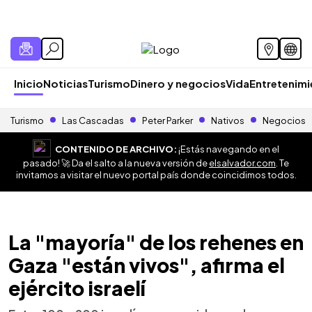
Inicio
Noticias
Turismo
Dinero y negocios
Vida
Entretenim
Turismo
Las Cascadas
Peter Parker
Nativos
Negocios
CONTENIDO DE ARCHIVO:
¡Estás navegando en el
pasado! 🚀 Da el salto a la nueva versión de
elsalvador.com
. Te
invitamos a visitar el nuevo portal país donde coincidimos todos.
La "mayoría" de los rehenes en
Gaza "están vivos", afirma el
ejército israelí