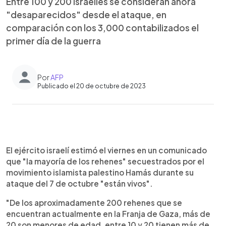
Entre 100 y 200 israelíes se consideran ahora
"desaparecidos" desde el ataque, en
comparación con los 3,000 contabilizados el
primer día de la guerra
Por
AFP
Publicado el 20 de octubre de 2023
0:00
►
Escuchar artículo
El ejército israelí estimó el viernes en un comunicado
que "la mayoría de los rehenes" secuestrados por el
movimiento islamista palestino Hamás durante su
ataque del 7 de octubre "están vivos".
"De los aproximadamente 200 rehenes que se
encuentran actualmente en la Franja de Gaza, más de
20 son menores de edad, entre 10 y 20 tienen más de