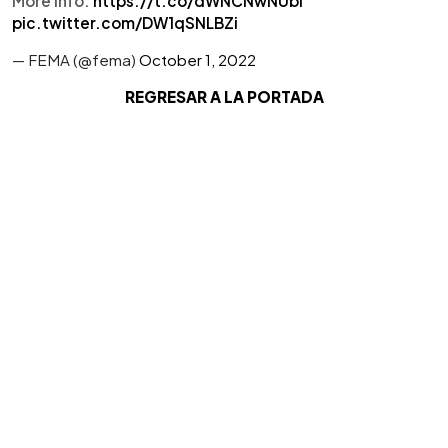
More info:
https://t.co/dWNCNwNUbl
pic.twitter.com/DW1qSNLBZi
— FEMA (@fema)
October 1, 2022
REGRESAR A LA PORTADA