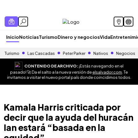
Inicio
Noticias
Turismo
Dinero y negocios
Vida
Entretenim
Turismo
Las Cascadas
Peter Parker
Nativos
Negocios
CONTENIDO DE ARCHIVO:
¡Estás navegando en el
pasado! 🚀 Da el salto a la nueva versión de
elsalvador.com
. Te
invitamos a visitar el nuevo portal país donde coincidimos todos.
Kamala Harris criticada por
decir que la ayuda del huracán
Ian estará “basada en la
equidad”