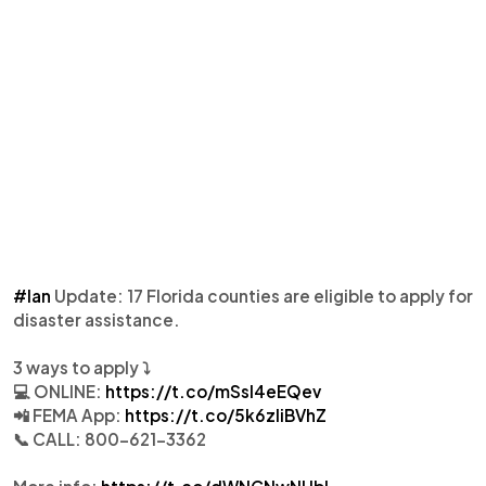
#Ian
Update: 17 Florida counties are eligible to apply for
disaster assistance.
3 ways to apply ⤵
💻 ONLINE:
https://t.co/mSsI4eEQev
📲 FEMA App:
https://t.co/5k6zIiBVhZ
📞 CALL: 800-621-3362