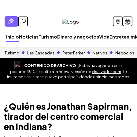
Inicio
Noticias
Turismo
Dinero y negocios
Vida
Entretenim
Turismo
Las Cascadas
Peter Parker
Nativos
Negocios
CONTENIDO DE ARCHIVO:
¡Estás navegando en el
pasado! 🚀 Da el salto a la nueva versión de
elsalvador.com
. Te
invitamos a visitar el nuevo portal país donde coincidimos todos.
¿Quién es Jonathan Sapirman,
tirador del centro comercial
en Indiana?