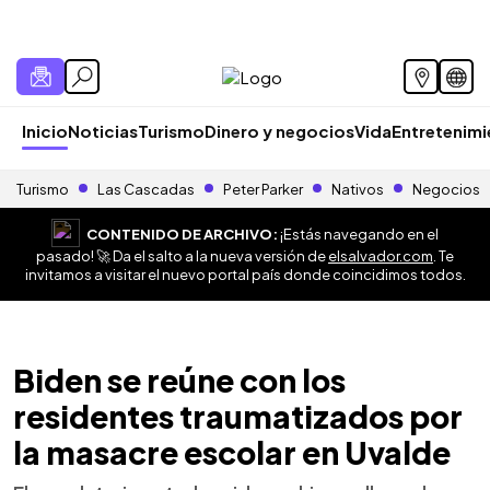
Inicio
Noticias
Turismo
Dinero y negocios
Vida
Entretenim
Turismo
Las Cascadas
Peter Parker
Nativos
Negocios
CONTENIDO DE ARCHIVO:
¡Estás navegando en el
pasado! 🚀 Da el salto a la nueva versión de
elsalvador.com
. Te
invitamos a visitar el nuevo portal país donde coincidimos todos.
Biden se reúne con los
residentes traumatizados por
la masacre escolar en Uvalde