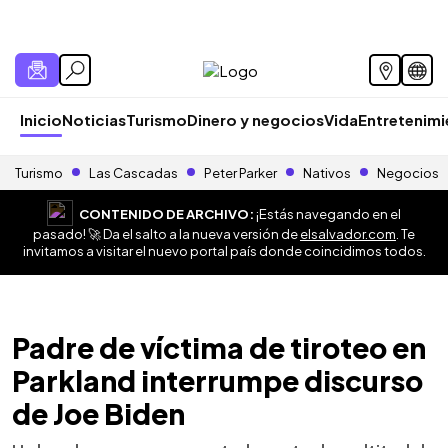
Inicio
Noticias
Turismo
Dinero y negocios
Vida
Entretenim
Turismo
Las Cascadas
Peter Parker
Nativos
Negocios
CONTENIDO DE ARCHIVO:
¡Estás navegando en el
pasado! 🚀 Da el salto a la nueva versión de
elsalvador.com
. Te
invitamos a visitar el nuevo portal país donde coincidimos todos.
Padre de víctima de tiroteo en
Parkland interrumpe discurso
de Joe Biden