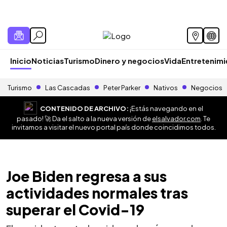
Inicio
Noticias
Turismo
Dinero y negocios
Vida
Entretenim
Turismo
Las Cascadas
Peter Parker
Nativos
Negocios
CONTENIDO DE ARCHIVO:
¡Estás navegando en el
pasado! 🚀 Da el salto a la nueva versión de
elsalvador.com
. Te
invitamos a visitar el nuevo portal país donde coincidimos todos.
Joe Biden regresa a sus
actividades normales tras
superar el Covid-19