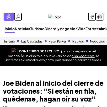
Inicio
Noticias
Turismo
Dinero y negocios
Vida
Entretenim
Turismo
Las Cascadas
Peter Parker
Nativos
Negocios
CONTENIDO DE ARCHIVO:
¡Estás navegando en el
pasado! 🚀 Da el salto a la nueva versión de
elsalvador.com
. Te
invitamos a visitar el nuevo portal país donde coincidimos todos.
Joe Biden al inicio del cierre de
votaciones: "Si están en fila,
quédense, hagan oír su voz"