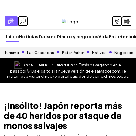
Inicio
Noticias
Turismo
Dinero y negocios
Vida
Entretenim
Turismo
Las Cascadas
Peter Parker
Nativos
Negocios
CONTENIDO DE ARCHIVO:
¡Estás navegando en el
pasado! 🚀 Da el salto a la nueva versión de
elsalvador.com
. Te
invitamos a visitar el nuevo portal país donde coincidimos todos.
¡Insólito! Japón reporta más
de 40 heridos por ataque de
monos salvajes