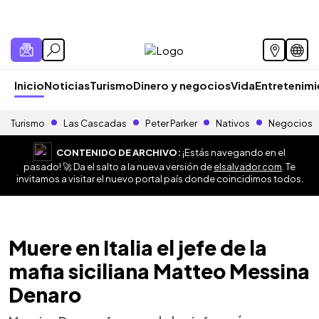
Inicio
Noticias
Turismo
Dinero y negocios
Vida
Entretenim
Turismo
Las Cascadas
Peter Parker
Nativos
Negocios
CONTENIDO DE ARCHIVO:
¡Estás navegando en el
pasado! 🚀 Da el salto a la nueva versión de
elsalvador.com
. Te
invitamos a visitar el nuevo portal país donde coincidimos todos.
Muere en Italia el jefe de la
mafia siciliana Matteo Messina
Denaro