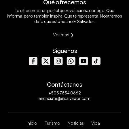
Qué ofrecemos
Te ofrecemos un portal que evoluciona contigo. Que
informa, pero también inspira. Que te representa. Mostramos
de lo que está hecho El Salvador.
Ver mas ❯
Síguenos
Contáctanos
+503 7854 0662
anunciate@elsalvador.com
Inicio
Turismo
Noticias
Vida