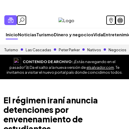
Inicio
Noticias
Turismo
Dinero y negocios
Vida
Entretenim
Turismo
Las Cascadas
Peter Parker
Nativos
Negocios
CONTENIDO DE ARCHIVO:
¡Estás navegando en el
pasado! 🚀 Da el salto a la nueva versión de
elsalvador.com
. Te
invitamos a visitar el nuevo portal país donde coincidimos todos.
El régimen iraní anuncia
detenciones por
envenenamiento de
estudiantes