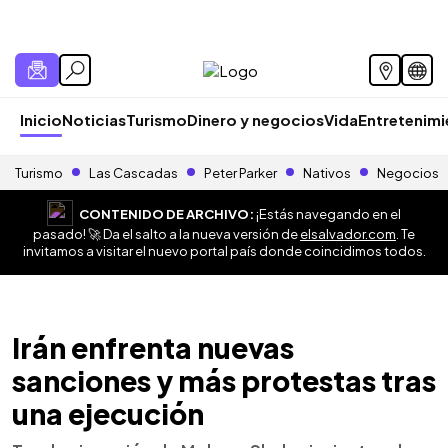
Inicio
Noticias
Turismo
Dinero y negocios
Vida
Entretenim
Turismo
Las Cascadas
Peter Parker
Nativos
Negocios
CONTENIDO DE ARCHIVO:
¡Estás navegando en el
pasado! 🚀 Da el salto a la nueva versión de
elsalvador.com
. Te
invitamos a visitar el nuevo portal país donde coincidimos todos.
Irán enfrenta nuevas
sanciones y más protestas tras
una ejecución