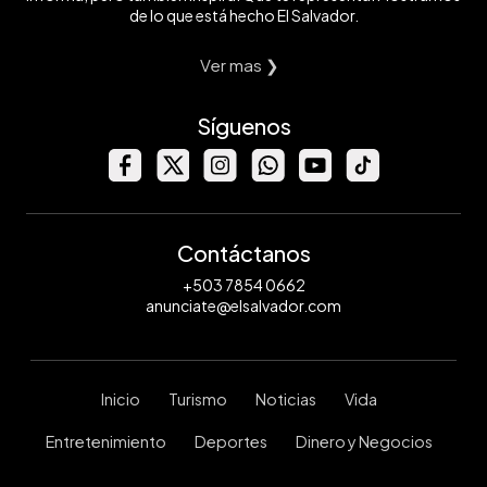
de lo que está hecho El Salvador.
Ver mas ❯
Síguenos
Contáctanos
+503 7854 0662
anunciate@elsalvador.com
Inicio
Turismo
Noticias
Vida
Entretenimiento
Deportes
Dinero y Negocios