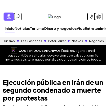
Inicio
Noticias
Turismo
Dinero y negocios
Vida
Entretenim
Turismo
Las Cascadas
Peter Parker
Nativos
Negocios
CONTENIDO DE ARCHIVO:
¡Estás navegando en el
pasado! 🚀 Da el salto a la nueva versión de
elsalvador.com
. Te
invitamos a visitar el nuevo portal país donde coincidimos todos.
Ejecución pública en Irán de un
segundo condenado a muerte
por protestas