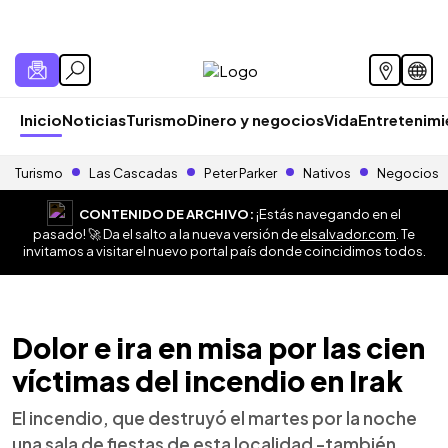
Inicio
Noticias
Turismo
Dinero y negocios
Vida
Entretenim
Turismo
Las Cascadas
Peter Parker
Nativos
Negocios
CONTENIDO DE ARCHIVO:
¡Estás navegando en el
pasado! 🚀 Da el salto a la nueva versión de
elsalvador.com
. Te
invitamos a visitar el nuevo portal país donde coincidimos todos.
Dolor e ira en misa por las cien
víctimas del incendio en Irak
El incendio, que destruyó el martes por la noche
una sala de fiestas de esta localidad -también