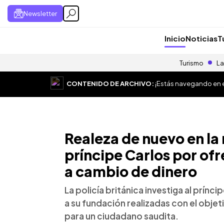
Newsletter
Inicio
Noticias
T
Turismo
La
CONTENIDO DE ARCHIVO:
¡Estás navegando en el
Realeza de nuevo en la 
príncipe Carlos por ofr
a cambio de dinero
La policía británica investiga al prín
a su fundación realizadas con el objet
para un ciudadano saudita.