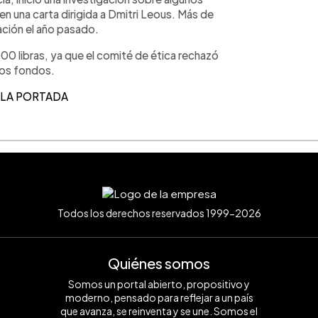
en una carta dirigida a Dmitri Leous. Más de
ación el año pasado.
00 libras, ya que el comité de ética rechazó
los fondos.
 LA PORTADA
Todos los derechos reservados 1999-2026
Quiénes somos
Somos un portal abierto, propositivo y
moderno, pensado para reflejar a un país
que avanza, se reinventa y se une. Somos el