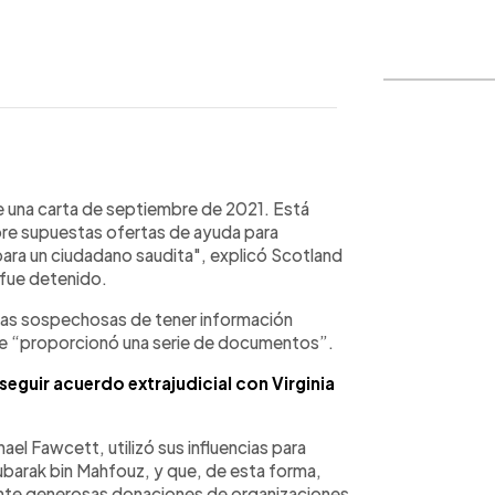
WhatsApp
Copiar link
de una carta de septiembre de 2021. Está
re supuestas ofertas de ayuda para
 para un ciudadano saudita", explicó Scotland
 fue detenido.
as sospechosas de tener información
que “proporcionó una serie de documentos”.
nseguir acuerdo extrajudicial con Virginia
el Fawcett, utilizó sus influencias para
ubarak bin Mahfouz, y que, de esta forma,
nte generosas donaciones de organizaciones