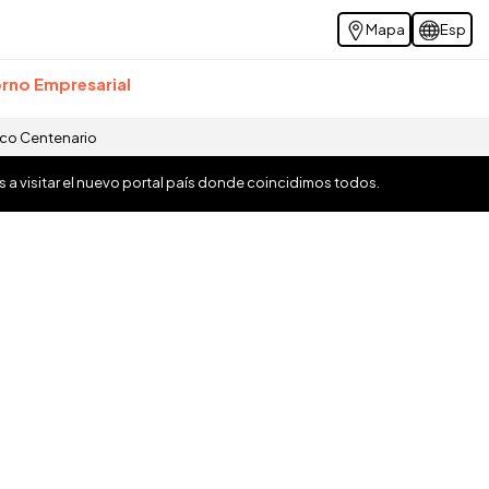
Mapa
Esp
rno Empresarial
ico Centenario
os a visitar el nuevo portal país donde coincidimos todos.