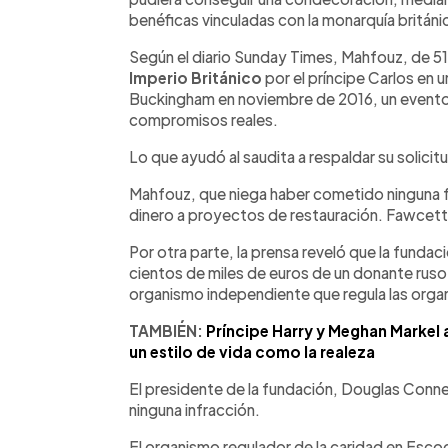
benéficas vinculadas con la monarquía británi
Según el diario Sunday Times, Mahfouz, de 51
Imperio Británico
por el príncipe Carlos en 
Buckingham en noviembre de 2016, un evento qu
compromisos reales.
Lo que ayudó al saudita a respaldar su solicit
Mahfouz, que niega haber cometido ninguna f
dinero a proyectos de restauración. Fawcett
Por otra parte, la prensa reveló que la funda
cientos de miles de euros de un donante ruso, 
organismo independiente que regula las orga
TAMBIÉN:
Príncipe Harry y Meghan Markel a
un estilo de vida como la realeza
El presidente de la fundación, Douglas Conne
ninguna infracción.
El organismo regulador de la caridad en Escoc