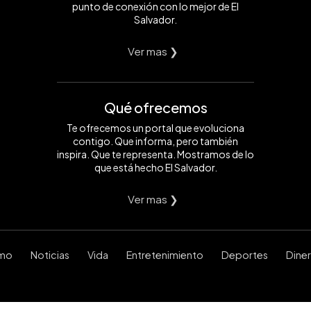
punto de conexión con lo mejor de El
Salvador.
Ver mas ❯
Qué ofrecemos
Te ofrecemos un portal que evoluciona
contigo. Que informa, pero también
inspira. Que te representa. Mostramos de lo
que está hecho El Salvador.
Ver mas ❯
smo
Noticias
Vida
Entretenimiento
Deportes
Dine