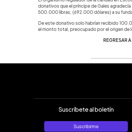
donativos que el príncipe de Gales agradecía 
500.000 libras, (692.000 dólares) a su fund
De este donativo solo habrían recibido 100.0
el monto total, preocupado por el origen de 
REGRESAR A
Suscríbete al boletín
Suscribirme