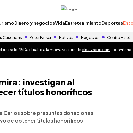
urismo
Dinero y negocios
Vida
Entretenimiento
Deportes
Ento
s Cascadas
Peter Parker
Nativos
Negocios
Centro Histór
 pasado! 🚀 Da el salto a la nueva versión de
elsalvador.com
. Te invitam
mira: investigan al
ecer títulos honoríficos
cipe Carlos sobre presuntas donaciones
ivo de obtener títulos honoríficos