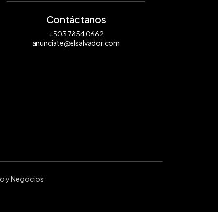
Contáctanos
+503 7854 0662
anunciate@elsalvador.com
ro y Negocios