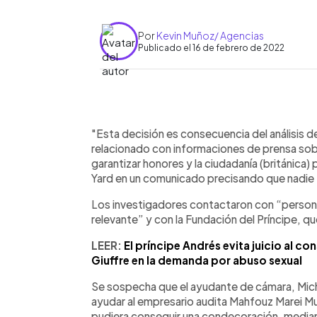
Por
Kevin Muñoz/ Agencias
Publicado el 16 de febrero de 2022
0:00
Facebook
Twitter
►
Escuchar artículo
"Esta decisión es consecuencia del análisis 
relacionado con informaciones de prensa sob
garantizar honores y la ciudadanía (británica)
Yard en un comunicado precisando que nadie
Los investigadores contactaron con “person
relevante” y con la Fundación del Príncipe, 
LEER:
El príncipe Andrés evita juicio al co
Giuffre en la demanda por abuso sexual
Se sospecha que el ayudante de cámara, Micha
ayudar al empresario audita Mahfouz Marei M
pudiera conseguir una condecoración, media