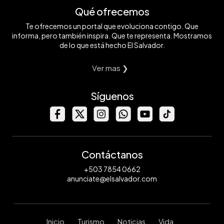
Qué ofrecemos
Te ofrecemos un portal que evoluciona contigo. Que
informa, pero también inspira. Que te representa. Mostramos
de lo que está hecho El Salvador.
Ver mas ❯
Síguenos
Contáctanos
+503 7854 0662
anunciate@elsalvador.com
Inicio
Turismo
Noticias
Vida