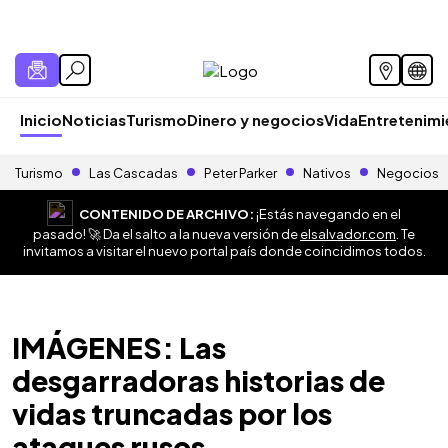
Inicio
Noticias
Turismo
Dinero y negocios
Vida
Entretenim
Turismo
Las Cascadas
Peter Parker
Nativos
Negocios
CONTENIDO DE ARCHIVO:
¡Estás navegando en el
pasado! 🚀 Da el salto a la nueva versión de
elsalvador.com
. Te
invitamos a visitar el nuevo portal país donde coincidimos todos.
IMÁGENES: Las
desgarradoras historias de
vidas truncadas por los
ataques rusos