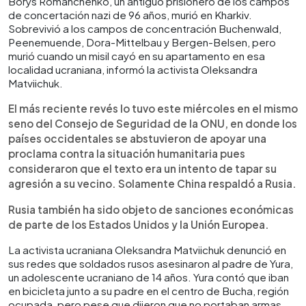
Borys Romanchenko, un antiguo prisionero de los campos
de concertación nazi de 96 años, murió en Kharkiv.
Sobrevivió a los campos de concentración Buchenwald,
Peenemuende, Dora-Mittelbau y Bergen-Belsen, pero
murió cuando un misil cayó en su apartamento en esa
localidad ucraniana, informó la activista Oleksandra
Matviichuk.
El más reciente revés lo tuvo este miércoles en el mismo
seno del Consejo de Seguridad de la ONU, en donde los
países occidentales se abstuvieron de apoyar una
proclama contra la situación humanitaria pues
consideraron que el texto era un intento de tapar su
agresión a su vecino. Solamente China respaldó a Rusia.
Rusia también ha sido objeto de sanciones económicas
de parte de los Estados Unidos y la Unión Europea.
La activista ucraniana Oleksandra Matviichuk denunció en
sus redes que soldados rusos asesinaron al padre de Yura,
un adolescente ucraniano de 14 años. Yura contó que iban
en bicicleta junto a su padre en el centro de Bucha, región
ocupada, pero pese que dijeron que no portaban armas.