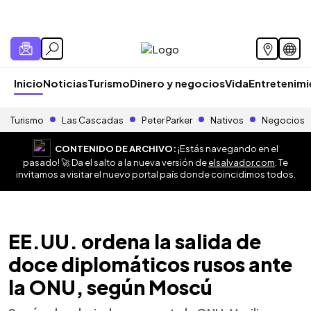
Inicio
Noticias
Turismo
Dinero y negocios
Vida
Entretenim
Turismo
Las Cascadas
Peter Parker
Nativos
Negocios
CONTENIDO DE ARCHIVO:
¡Estás navegando en el
pasado! 🚀 Da el salto a la nueva versión de
elsalvador.com
. Te
invitamos a visitar el nuevo portal país donde coincidimos todos.
EE.UU. ordena la salida de
doce diplomáticos rusos ante
la ONU, según Moscú