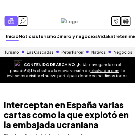
Inicio
Noticias
Turismo
Dinero y negocios
Vida
Entretenim
Turismo
Las Cascadas
Peter Parker
Nativos
Negocios
CONTENIDO DE ARCHIVO:
¡Estás navegando en el
pasado! 🚀 Da el salto a la nueva versión de
elsalvador.com
. Te
invitamos a visitar el nuevo portal país donde coincidimos todos.
Interceptan en España varias
cartas como la que explotó en
la embajada ucraniana