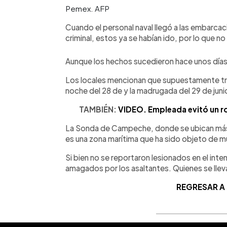
Pemex. AFP
Cuando el personal naval llegó a las embarca
criminal, estos ya se habían ido, por lo que no
Aunque los hechos sucedieron hace unos días
Los locales mencionan que supuestamente tr
noche del 28 de y la madrugada del 29 de juni
TAMBIÉN:
VIDEO. Empleada evitó un r
La Sonda de Campeche, donde se ubican más 
es una zona marítima que ha sido objeto de m
Si bien no se reportaron lesionados en el int
amagados por los asaltantes. Quienes se llev
REGRESAR A