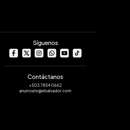
Síguenos
Contáctanos
+503 7854 0662
anunciate@elsalvador.com