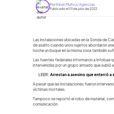
Por
Kevin Muñoz/ Agencias
Publicado el 01 de julio de 2022
0:00
Facebook
Twitter
►
Escuchar artículo
Las instalaciones ubicadas en la Sonda de Ca
de asalto cuando unos sujetos abordaron una
noche un buque en la misma zona también sufr
Las fuentes federales informaron a Infobae 
intervenidas por un grupo armado que subió a
LEER:
Arrestan a asesino que enterró a s
A pesar que las instalaciones fueron interveni
víctimas mortales.
Tampoco se reportó el robo de material, co
comunicación.