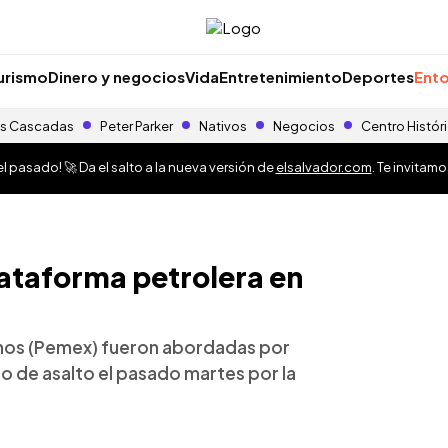
urismo
Dinero y negocios
Vida
Entretenimiento
Deportes
Ento
s Cascadas
Peter Parker
Nativos
Negocios
Centro Histór
 pasado! 🚀 Da el salto a la nueva versión de
elsalvador.com
. Te invitam
lataforma petrolera en
nos (Pemex) fueron abordadas por
o de asalto el pasado martes por la