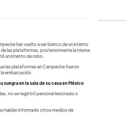
WhatsApp
Copiar link
mpeche han vuelto a ser blanco de un intento
 de las plataformas, posteriormente la misma
ió un intento de robo.
que las plataformas en Campeche fueron
 la embarcación.
u suegra en la sala de su casa en México
das, no se registró personal lesionado o
mo habían informado otros medios de