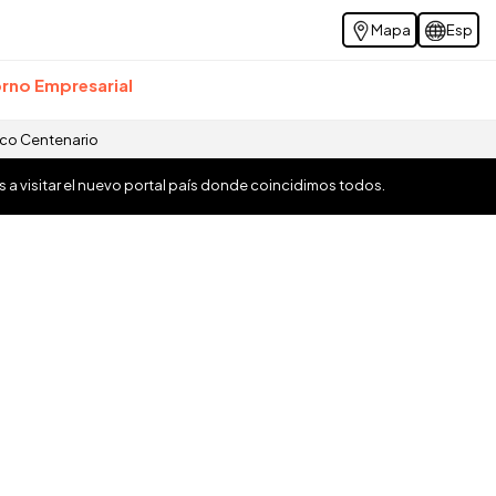
Mapa
Esp
rno Empresarial
ico Centenario
os a visitar el nuevo portal país donde coincidimos todos.