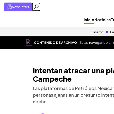
Newsletter
Inicio
Noticias
T
Turismo
La
CONTENIDO DE ARCHIVO:
¡Estás navegando en el
Intentan atracar una p
Campeche
Las plataformas de Petróleos Mexica
personas ajenas en un presunto intent
noche