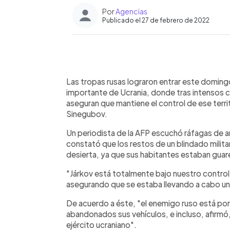
Por
Agencias
Publicado el 27 de febrero de 2022
0:00
Facebook
Twitter
►
Escuchar artículo
Las tropas rusas lograron entrar este doming
importante de Ucrania, donde tras intensos co
aseguran que mantiene el control de ese terri
Sinegubov.
Un periodista de la AFP escuchó ráfagas de a
constató que los restos de un blindado militar 
desierta, ya que sus habitantes estaban guar
"Járkov está totalmente bajo nuestro control"
asegurando que se estaba llevando a cabo una
De acuerdo a éste, "el enemigo ruso está p
abandonados sus vehículos, e incluso, afirmó
ejército ucraniano".