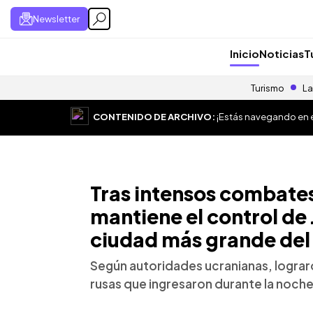
Newsletter
Inicio
Noticias
T
Turismo
La
CONTENIDO DE ARCHIVO:
¡Estás navegando en el
Tras intensos combates
mantiene el control de
ciudad más grande del 
Según autoridades ucranianas, lograro
rusas que ingresaron durante la noche 