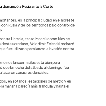
 demandó a Rusia ante la Corte
abitantes, es la principal ciudad en el noreste
 con Rusia y de los territorios bajo control de
sk.
zó contra Ucrania, tanto Moscú como Kiev se
esidente ucraniano, Volodimir Zelenski rechazó
que fue utilizado para lanzar la invasión contra
 no nos lancen misiles está bien para
mó que la noche del sábado al domingo fue
atacaron zonas residenciales.
dados, en sótanos, estaciones de metro y en
 la mañana parecía más tranquila y hasta el