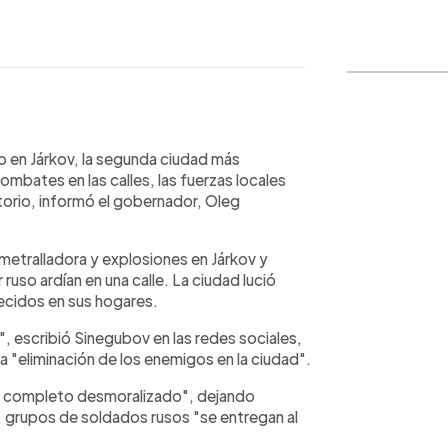
WhatsApp
Copiar link
o en Járkov, la segunda ciudad más
mbates en las calles, las fuerzas locales
torio, informó el gobernador, Oleg
metralladora y explosiones en Járkov y
ruso ardían en una calle. La ciudad lució
ecidos en sus hogares.
, escribió Sinegubov en las redes sociales,
 "eliminación de los enemigos en la ciudad".
or completo desmoralizado", dejando
, grupos de soldados rusos "se entregan al