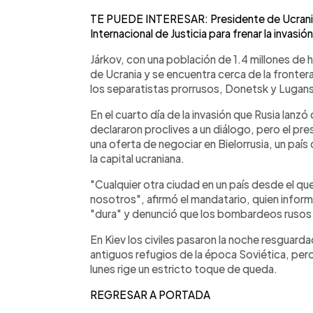
TE PUEDE INTERESAR: Presidente de Ucrania
Internacional de Justicia para frenar la invasión
Járkov, con una población de 1.4 millones de h
de Ucrania y se encuentra cerca de la frontera
los separatistas prorrusos, Donetsk y Lugan
En el cuarto día de la invasión que Rusia lan
declararon proclives a un diálogo, pero el pr
una oferta de negociar en Bielorrusia, un país 
la capital ucraniana.
"Cualquier otra ciudad en un país desde el que
nosotros", afirmó el mandatario, quien infor
"dura" y denunció que los bombardeos rusos 
En Kiev los civiles pasaron la noche resguar
antiguos refugios de la época Soviética, pero
lunes rige un estricto toque de queda.
REGRESAR A PORTADA