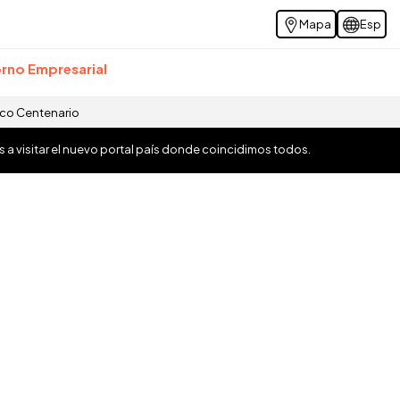
Mapa
Esp
rno Empresarial
ico Centenario
os a visitar el nuevo portal país donde coincidimos todos.