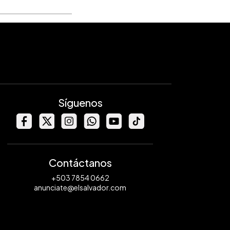
Síguenos
Contáctanos
+503 7854 0662
anunciate@elsalvador.com