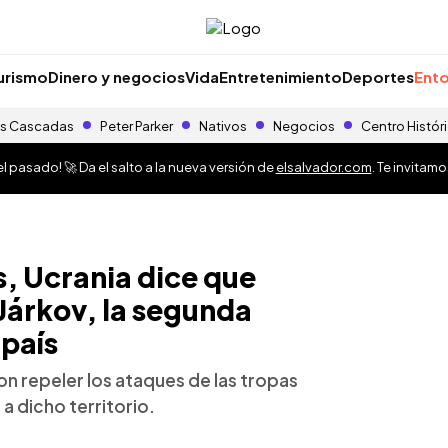
urismo
Dinero y negocios
Vida
Entretenimiento
Deportes
Ento
s Cascadas
Peter Parker
Nativos
Negocios
Centro Histór
 pasado! 🚀 Da el salto a la nueva versión de
elsalvador.com
. Te invitam
, Ucrania dice que
 Járkov, la segunda
país
n repeler los ataques de las tropas
a dicho territorio.