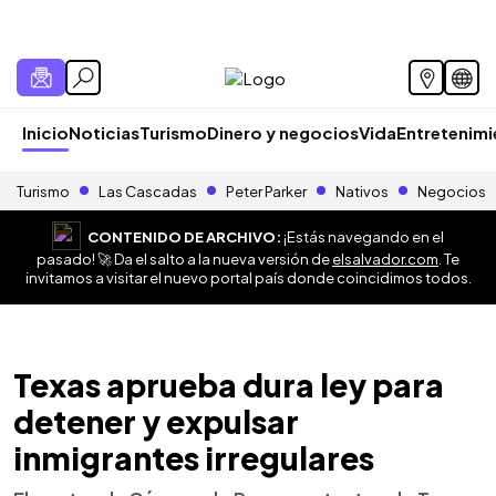
Inicio
Noticias
Turismo
Dinero y negocios
Vida
Entretenim
Turismo
Las Cascadas
Peter Parker
Nativos
Negocios
CONTENIDO DE ARCHIVO:
¡Estás navegando en el
pasado! 🚀 Da el salto a la nueva versión de
elsalvador.com
. Te
invitamos a visitar el nuevo portal país donde coincidimos todos.
Texas aprueba dura ley para
detener y expulsar
inmigrantes irregulares