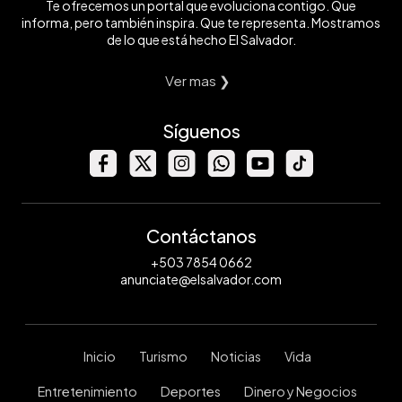
Te ofrecemos un portal que evoluciona contigo. Que
informa, pero también inspira. Que te representa. Mostramos
de lo que está hecho El Salvador.
Ver mas ❯
Síguenos
Contáctanos
+503 7854 0662
anunciate@elsalvador.com
Inicio
Turismo
Noticias
Vida
Entretenimiento
Deportes
Dinero y Negocios