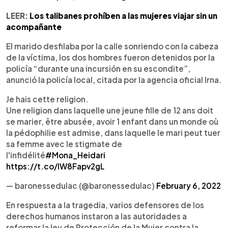
LEER:
Los talibanes prohíben a las mujeres viajar sin un
acompañante
El marido desfilaba por la calle sonriendo con la cabeza
de la víctima, los dos hombres fueron detenidos por la
policía “durante una incursión en su escondite”,
anunció la policía local, citada por la agencia oficial Irna.
Je hais cette religion.
Une religion dans laquelle une jeune fille de 12 ans doit
se marier, être abusée, avoir 1 enfant dans un monde où
la pédophilie est admise, dans laquelle le mari peut tuer
sa femme avec le stigmate de
l'infidélité
#Mona_Heidari
https://t.co/IW8Fapv2gL
— baronessedulac (@baronessedulac)
February 6, 2022
En respuesta a la tragedia, varios defensores de los
derechos humanos instaron a las autoridades a
reformar la ley de Protección de la Mujer contra la