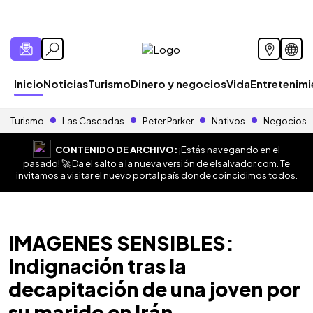
Inicio
Noticias
Turismo
Dinero y negocios
Vida
Entretenim
Turismo
Las Cascadas
Peter Parker
Nativos
Negocios
CONTENIDO DE ARCHIVO:
¡Estás navegando en el
pasado! 🚀 Da el salto a la nueva versión de
elsalvador.com
. Te
invitamos a visitar el nuevo portal país donde coincidimos todos.
IMAGENES SENSIBLES:
Indignación tras la
decapitación de una joven por
su marido en Irán