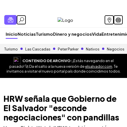
Inicio
Noticias
Turismo
Dinero y negocios
Vida
Entretenim
Turismo
Las Cascadas
Peter Parker
Nativos
Negocios
CONTENIDO DE ARCHIVO:
¡Estás navegando en el
pasado! 🚀 Da el salto a la nueva versión de
elsalvador.com
. Te
invitamos a visitar el nuevo portal país donde coincidimos todos.
HRW señala que Gobierno de
El Salvador "esconde
negociaciones" con pandillas