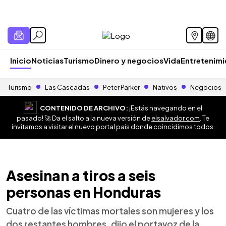
Inicio
Noticias
Turismo
Dinero y negocios
Vida
Entretenim
Turismo
Las Cascadas
Peter Parker
Nativos
Negocios
CONTENIDO DE ARCHIVO:
¡Estás navegando en el
pasado! 🚀 Da el salto a la nueva versión de
elsalvador.com
. Te
invitamos a visitar el nuevo portal país donde coincidimos todos.
Asesinan a tiros a seis
personas en Honduras
Cuatro de las víctimas mortales son mujeres y los
dos restantes hombres, dijo el portavoz de la