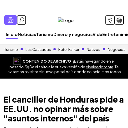
Inicio
Noticias
Turismo
Dinero y negocios
Vida
Entretenim
Turismo
Las Cascadas
Peter Parker
Nativos
Negocios
CONTENIDO DE ARCHIVO:
¡Estás navegando en el
pasado! 🚀 Da el salto a la nueva versión de
elsalvador.com
. Te
invitamos a visitar el nuevo portal país donde coincidimos todos.
El canciller de Honduras pide a
EE.UU. no opinar más sobre
"asuntos internos" del país