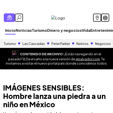
Inicio
Noticias
Turismo
Dinero y negocios
Vida
Entretenim
Turismo
Las Cascadas
Peter Parker
Nativos
Negocios
CONTENIDO DE ARCHIVO:
¡Estás navegando en el
pasado! 🚀 Da el salto a la nueva versión de
elsalvador.com
. Te
invitamos a visitar el nuevo portal país donde coincidimos todos.
IMÁGENES SENSIBLES:
Hombre lanza una piedra a un
niño en México