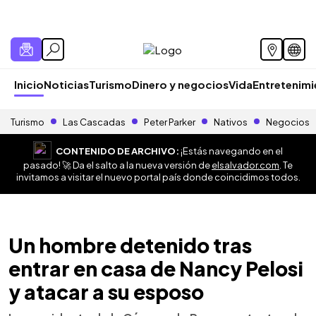
Inicio
Noticias
Turismo
Dinero y negocios
Vida
Entretenim
Turismo
Las Cascadas
Peter Parker
Nativos
Negocios
CONTENIDO DE ARCHIVO:
¡Estás navegando en el
pasado! 🚀 Da el salto a la nueva versión de
elsalvador.com
. Te
invitamos a visitar el nuevo portal país donde coincidimos todos.
Un hombre detenido tras
entrar en casa de Nancy Pelosi
y atacar a su esposo