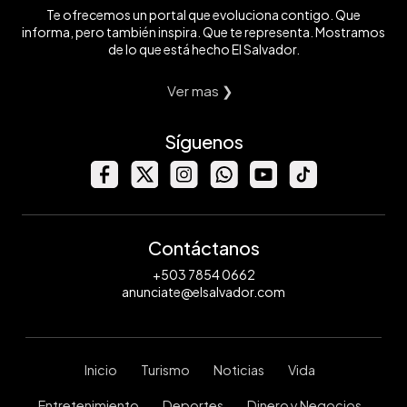
Te ofrecemos un portal que evoluciona contigo. Que
informa, pero también inspira. Que te representa. Mostramos
de lo que está hecho El Salvador.
Ver mas ❯
Síguenos
Contáctanos
+503 7854 0662
anunciate@elsalvador.com
Inicio
Turismo
Noticias
Vida
Entretenimiento
Deportes
Dinero y Negocios