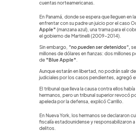
cuentas norteamericanas.
En Panamá, donde se espera que lleguen en l
enfrentar con su padre un juicio por el caso 
Apple"
(manzana azul), una trama para el cob
el gobierno de Martinelli (2009-2014).
Sin embargo,
"no pueden ser detenidos",
se
millones de dólares en fianzas: dos millones p
de
"Blue Apple"
.
Aunque estarán en libertad, no podrán salir de
judiciales por los casos pendientes, agregó e
El tribunal que lleva la causa contra ellos hab
hermanos, pero un tribunal superior revocó p
apeleda por la defensa, explicó Carrillo.
En Nueva York, los hermanos se declararon cu
fiscalía estadounidense y responsabilizaron a
delitos.