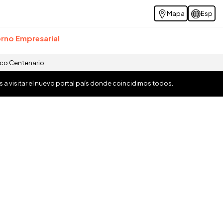
Mapa
Esp
rno Empresarial
ico Centenario
os a visitar el nuevo portal país donde coincidimos todos.