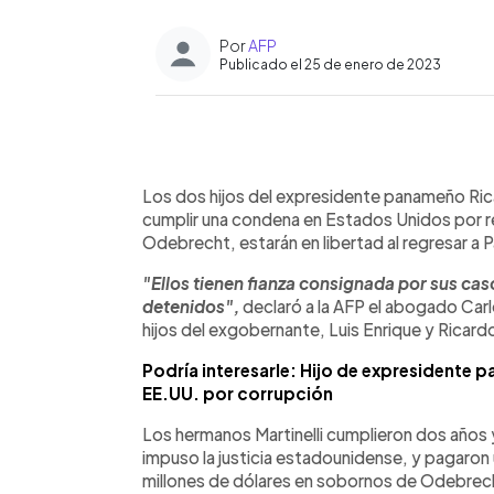
Por
AFP
Publicado el 25 de enero de 2023
0:00
Facebook
Twitter
►
Escuchar artículo
Los dos hijos del expresidente panameño Ricar
cumplir una condena en Estados Unidos por re
Odebrecht, estarán en libertad al regresar 
"Ellos tienen fianza consignada por sus ca
detenidos",
declaró a la AFP el abogado Carlos
hijos del exgobernante, Luis Enrique y Ricardo 
Podría interesarle: Hijo de expresidente p
EE.UU. por corrupción
Los hermanos Martinelli cumplieron dos años 
impuso la justicia estadounidense, y pagaron
millones de dólares en sobornos de Odebrecht