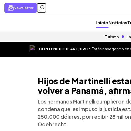
Newsletter
Inicio
Noticias
T
Turismo
La
CONTENIDO DE ARCHIVO:
¡Estás navegando en el
Hijos de Martinelli esta
volver a Panamá, afir
Los hermanos Martinelli cumplieron do
condena que les impuso la justicia e
250,000 dólares, por recibir 28 millo
Odebrecht