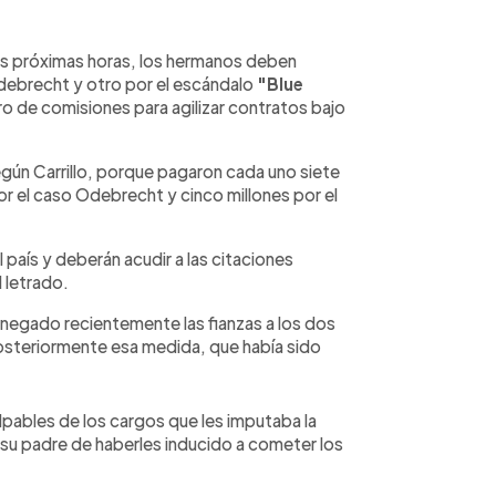
as próximas horas, los hermanos deben
Odebrecht y otro por el escándalo
"Blue
ro de comisiones para agilizar contratos bajo
gún Carrillo, porque pagaron cada uno siete
or el caso Odebrecht y cinco millones por el
l país y deberán acudir a las citaciones
l letrado.
ía negado recientemente las fianzas a los dos
osteriormente esa medida, que había sido
lpables de los cargos que les imputaba la
 su padre de haberles inducido a cometer los