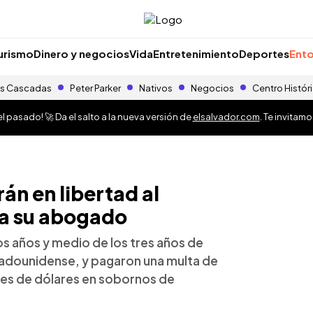
urismo
Dinero y negocios
Vida
Entretenimiento
Deportes
Ento
s Cascadas
Peter Parker
Nativos
Negocios
Centro Histór
 pasado! 🚀 Da el salto a la nueva versión de
elsalvador.com
. Te invitam
rán en libertad al
ma su abogado
s años y medio de los tres años de
stadounidense, y pagaron una multa de
nes de dólares en sobornos de