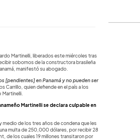
WhatsApp
Copiar link
do Martinelli, liberados este miércoles tras
cibir sobornos de la constructora brasileña
a Panamá, manifestó su abogado.
sos [pendientes] en Panamá y no pueden ser
 Carrillo, quien defiende en el país a los
Martinelli.
anameño Martinelli se declara culpable en
y medio de los tres años de condena que les
 una multa de 250,000 dólares, por recibir 28
, de los cuales 19 millones transitaron por