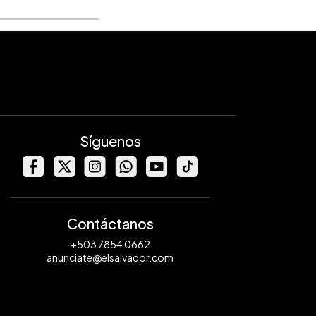
Síguenos
Contáctanos
+503 7854 0662
anunciate@elsalvador.com