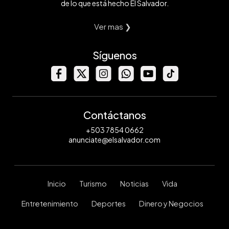
de lo que está hecho El Salvador.
Ver mas ❯
Síguenos
Contáctanos
+503 7854 0662
anunciate@elsalvador.com
Inicio
Turismo
Noticias
Vida
Entretenimiento
Deportes
Dinero y Negocios