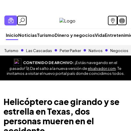
Inicio
Noticias
Turismo
Dinero y negocios
Vida
Entretenim
Turismo
Las Cascadas
Peter Parker
Nativos
Negocios
CONTENIDO DE ARCHIVO:
¡Estás navegando en el
pasado! 🚀 Da el salto a la nueva versión de
elsalvador.com
. Te
invitamos a visitar el nuevo portal país donde coincidimos todos.
Helicóptero cae girando y se
estrella en Texas, dos
personas mueren en el
accidente