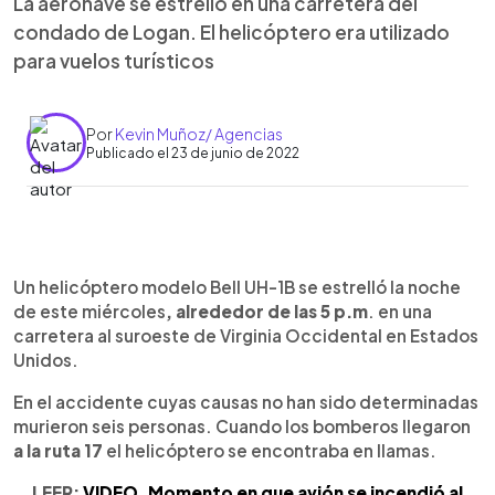
La aeronave se estrelló en una carretera del
condado de Logan. El helicóptero era utilizado
para vuelos turísticos
Por
Kevin Muñoz/ Agencias
Publicado el 23 de junio de 2022
0:00
►
Escuchar artículo
Un helicóptero modelo Bell UH-1B se estrelló la noche
de este miércoles
, alrededor de las 5 p.m
. en una
carretera al suroeste de Virginia Occidental en Estados
Unidos.
En el accidente cuyas causas no han sido determinadas
murieron seis personas. Cuando los bomberos llegaron
a la ruta 17
el helicóptero se encontraba en llamas.
LEER:
VIDEO. Momento en que avión se incendió al