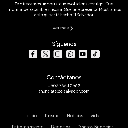
Te ofrecemos un portal que evoluciona contigo. Que
informa, pero también inspira. Que te representa. Mostramos
de lo que está hecho El Salvador.
Ver mas ❯
Síguenos
Contáctanos
+503 7854 0662
anunciate@elsalvador.com
Inicio
Turismo
Noticias
Vida
Entretenimiento
Deportes
Dinero y Negocios