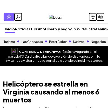
Inicio
Noticias
Turismo
Dinero y negocios
Vida
Entretenim
Turismo
Las Cascadas
Peter Parker
Nativos
Negocios
CONTENIDO DE ARCHIVO:
¡Estás navegando en el
pasado! 🚀 Da el salto a la nueva versión de
elsalvador.com
. Te
invitamos a visitar el nuevo portal país donde coincidimos todos.
Helicóptero se estrella en
Virginia causando al menos 6
muertos