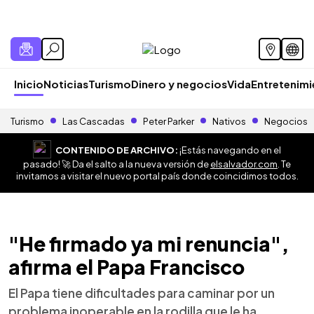
Inicio
Noticias
Turismo
Dinero y negocios
Vida
Entretenim
Turismo
Las Cascadas
Peter Parker
Nativos
Negocios
CONTENIDO DE ARCHIVO:
¡Estás navegando en el
pasado! 🚀 Da el salto a la nueva versión de
elsalvador.com
. Te
invitamos a visitar el nuevo portal país donde coincidimos todos.
"He firmado ya mi renuncia",
afirma el Papa Francisco
El Papa tiene dificultades para caminar por un
problema inoperable en la rodilla que le ha