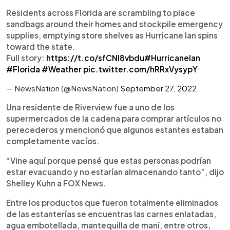
Residents across Florida are scrambling to place
sandbags around their homes and stockpile emergency
supplies, emptying store shelves as Hurricane Ian spins
toward the state.
Full story:
https://t.co/sfCNl8vbdu
#HurricaneIan
#Florida
#Weather
pic.twitter.com/hRRxVysypY
— NewsNation (@NewsNation)
September 27, 2022
Una residente de Riverview fue a uno de los
supermercados de la cadena para comprar artículos no
perecederos y mencionó que algunos estantes estaban
completamente vacíos.
“Vine aquí porque pensé que estas personas podrían
estar evacuando y no estarían almacenando tanto”, dijo
Shelley Kuhn a FOX News.
Entre los productos que fueron totalmente eliminados
de las estanterías se encuentras las carnes enlatadas,
agua embotellada, mantequilla de maní, entre otros,