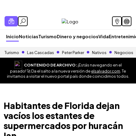
Inicio
Noticias
Turismo
Dinero y negocios
Vida
Entretenim
Turismo
Las Cascadas
Peter Parker
Nativos
Negocios
CONTENIDO DE ARCHIVO:
¡Estás navegando en el
pasado! 🚀 Da el salto a la nueva versión de
elsalvador.com
. Te
invitamos a visitar el nuevo portal país donde coincidimos todos.
Habitantes de Florida dejan
vacíos los estantes de
supermercados por huracán
Ian